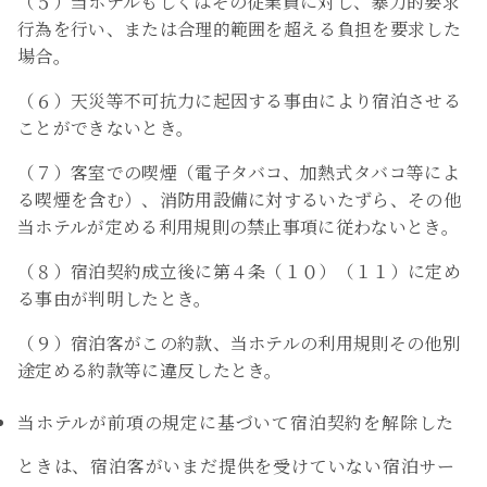
（５）当ホテルもしくはその従業員に対し、暴力的要求
行為を行い、または合理的範囲を超える負担を要求した
場合。
（６）天災等不可抗力に起因する事由により宿泊させる
ことができないとき。
（７）客室での喫煙（電子タバコ、加熱式タバコ等によ
る喫煙を含む）、消防用設備に対するいたずら、その他
当ホテルが定める利用規則の禁止事項に従わないとき。
（８）宿泊契約成立後に第４条（１０）（１１）に定め
る事由が判明したとき。
（９）宿泊客がこの約款、当ホテルの利用規則その他別
途定める約款等に違反したとき。
当ホテルが前項の規定に基づいて宿泊契約を解除した
ときは、宿泊客がいまだ提供を受けていない宿泊サー