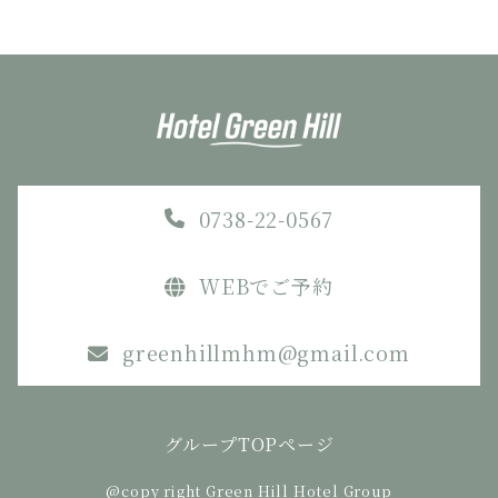
0738-22-0567
WEBでご予約
greenhillmhm@gmail.com
グループTOPページ
@copy right Green Hill Hotel Group